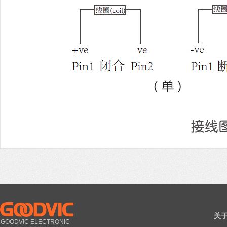
关
GOODVIC ELECTRONIC