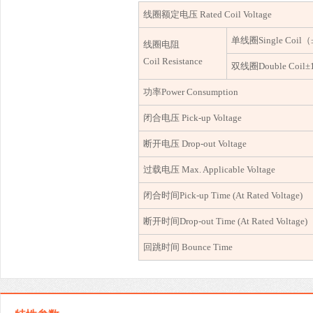
线圈额定电压
Rated Coil Voltage
单线圈
Single Coil
（
线圈电阻
Coil Resistance
双线圈
Double Coil
功率
Power Consumption
闭合电压
Pick-up Voltage
断开电压
Drop-out Voltage
过载电压
Max. Applicable Voltage
闭合时间
Pick-up Time (At Rated Voltage)
断开时间
Drop-out Time (At Rated Voltage)
回跳时间
Bounce Time