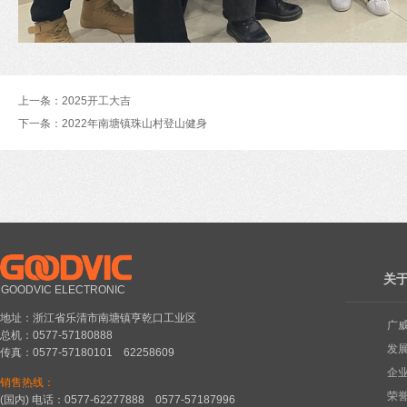
上一条：
2025开工大吉
下一条：
2022年南塘镇珠山村登山健身
关
GOODVIC ELECTRONIC
地址：浙江省乐清市南塘镇亨乾口工业区
广
总机：0577-57180888
发
传真：0577-57180101 62258609
企
销售热线：
荣
(国内) 电话：0577-62277888 0577-57187996